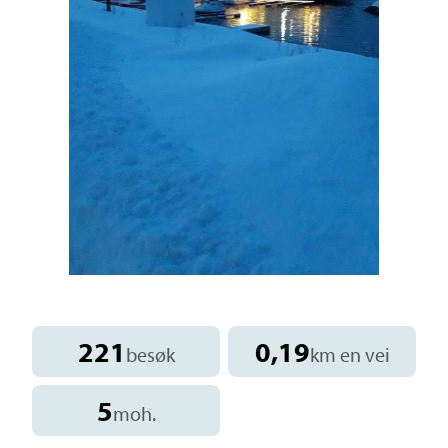
221
0,19
besøk
km en vei
5
moh.