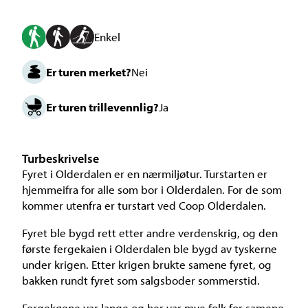
Enkel
Er turen merket?
Nei
Er turen trillevennlig?
Ja
Turbeskrivelse
Fyret i Olderdalen er en nærmiljøtur. Turstarten er
hjemmeifra for alle som bor i Olderdalen. For de som
kommer utenfra er turstart ved Coop Olderdalen.
Fyret ble bygd rett etter andre verdenskrig, og den
første fergekaien i Olderdalen ble bygd av tyskerne
under krigen. Etter krigen brukte samene fyret, og
bakken rundt fyret som salgsboder sommerstid.
Fergekøene var lange og her var mye folk for samene